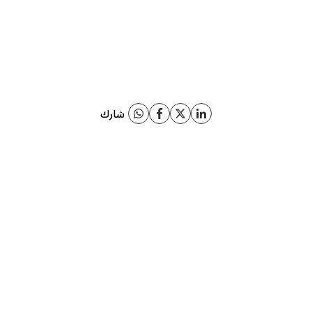
شارك
اقرأ أيضاً
ذات صلة
مقالات
دليل تقني