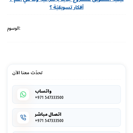
أفكار تسويقيّة ؟
الوسوم:
تحدّث معنا الآن
واتساب
+971 547333500
اتصال مباشر
+971 547333500