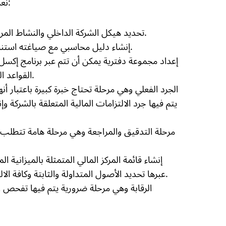
نعرض لكم فيما يلي خطوات انشاء نظام محاسبي احترافي:
تحديد هيكل الشركة الداخلي والنشاط المراد مزاولته وأهم المعلومات المتعلقة بعمل المنشأة.
إنشاء دليل محاسبي مع صياغته استنادًا إلى دراسة عميقة لنشاط الشركة والوضع المالي.
إعداد مجموعة دفترية يمكن أن تتم عبر برنامج إكسل
القواعد التي سيمشي عليه النظام المحاسبي الخاص بعملك.
الجرد الفعلي وهي مرحلة تحتاج خبرة كبيرة باعتبار 
يتم فيها جرد الالتزامات المالية المتعلقة بالشركة 
مرحلة التدقيق والمراجعة وهي مرحلة هامة تتطلب ال
إنشاء قائمة المركز المالي المتمثلة بالميزانية ا
عبرها تحديد الأصول المتداولة والثابتة وكافة الالتزامات بأنواعها سواء أكانت طويلة أو قصيرة الأجل.
الرقابة وهي مرحلة ضرورية يتم فيها تفحص ال