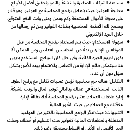
مساعدة الشركات الصغيرة والناشئة والنمو وتحقيق أفضل الأرباح.
معالجة الفواتير: حيث يتعامل برنامج المحاسبة مع الفواتير، وهو قادر
على معرفة الأموال المستحقة وكم وممن ومتى وقت الدفع المتوقع.
وتسمح لك الأنظمة المحاسبية بطباعة الفواتير ومن ثم إرسالها من
خلال البريد الإلكتروني.
سهولة الاستخدام: حيث يتم استخدام برنامج المحاسبة من قبل
الموظفين الإداريين بدلًا من المحاسبين الفعليين ومن الممكن ألا
يكون لديهم الخبرة الكافية. وفي حال كان البرنامج المستخدم بديهي
هنا سيتمكن طاقم الإدارة من التعامل والاهتمام بهذه الأمور بشكل
سهل دون أي عناء.
التكامل: هناك حزم محاسبية تؤمن عمليات تكامل مع برامج الطرف
الثالث المستخدمة في عملك وبالتالي توفير المال والوقت للشركة.
إدارة علاقات العملاء: يعتبر برنامج المحاسبة أداة فعّالة لإدارة
علاقتك مع العملاء من حيث الأمور المالية.
التنبيهات: حيث تذكّر البرامج المحاسبية بالكثير من المواعيد
المتعلقة بالمعاملات المالية كفواتير تحت التسليم أو أصناف وصلت
للحد الأقصى أو الأدنى أو أقساط مستحقة وغير ذلك.