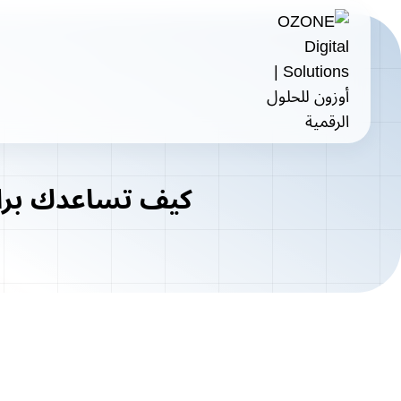
لتجاوز
لى
لمحتوى
كيف تساعدك برام