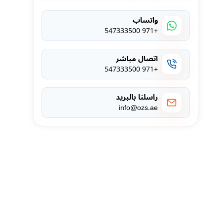
واتساب
+971 547333500
اتصال مباشر
+971 547333500
راسلنا بالبريد
info@ozs.ae